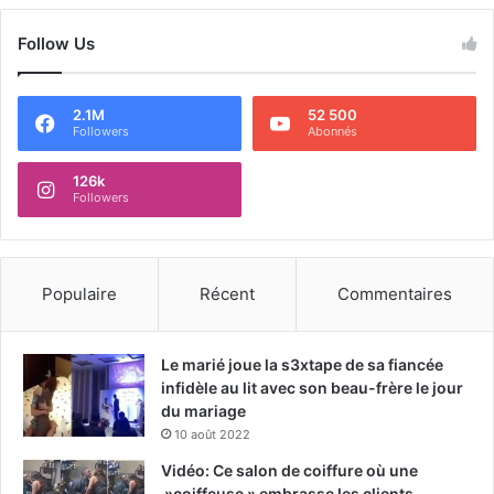
Follow Us
2.1M
52 500
Followers
Abonnés
126k
Followers
Populaire
Récent
Commentaires
Le marié joue la s3xtape de sa fiancée
infidèle au lit avec son beau-frère le jour
du mariage
10 août 2022
Vidéo: Ce salon de coiffure où une
»coiffeuse » embrasse les clients