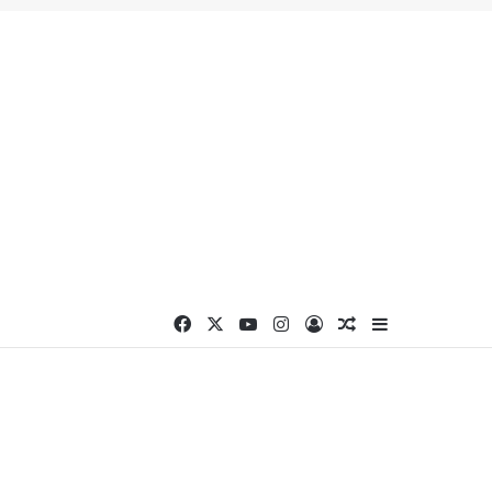
Facebook
X
YouTube
Instagram
Connexion
Article Aléatoire
Sidebar (barr