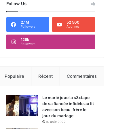
Follow Us
2.1M
52 500
Followers
Abonnés
126k
Followers
Populaire
Récent
Commentaires
Le marié joue la s3xtape
de sa fiancée infidèle au lit
avec son beau-frère le
jour du mariage
10 août 2022