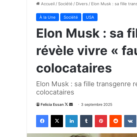
Accueil
/
Société
/
Divers
/
Elon Musk : sa fille tra
À la Une
Société
USA
Elon Musk : sa f
révèle vivre « f
colocataires
Elon Musk : sa fille transgenre 
colocataires
Follow
Envoyer
Felicia Essan
3 septembre 2025
on
un
Facebook
X
Linkedin
Tumblr
Pinterest
Reddit
X
courriel