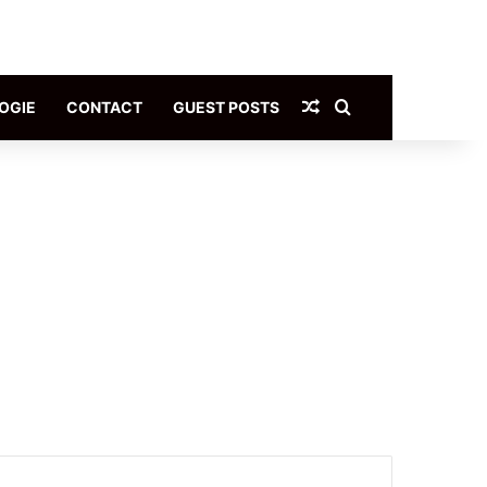
Article Aléatoire
Rechercher
OGIE
CONTACT
GUEST POSTS