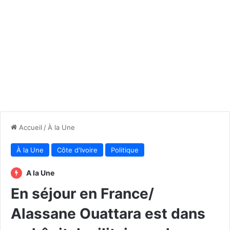
Accueil
/
À la Une
À la Une
Côte d'Ivoire
Politique
A la Une
En séjour en France/
Alassane Ouattara est dans