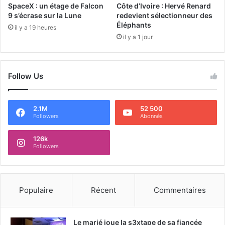
SpaceX : un étage de Falcon
Côte d’Ivoire : Hervé Renard
9 s’écrase sur la Lune
redevient sélectionneur des
Éléphants
il y a 19 heures
il y a 1 jour
Follow Us
2.1M
52 500
Followers
Abonnés
126k
Followers
Populaire
Récent
Commentaires
Le marié joue la s3xtape de sa fiancée