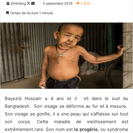
Follow
Envoyer
AfrikMag
5 septembre 2016
1 353
on
un
Temps de lecture 1 minute
X
courriel
Bayezid Hossain a 4 ans et il vit dans le sud du
Bangladesh. Son visage se déforme au fur et à mesure.
Son visage se gonfle, il a une peau qui s’affaisse sur tout
son corps. Cette maladie de vieillissement est
extrêmement rare. Son nom est
la progéria
, ou syndrome