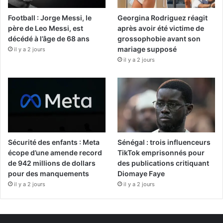
Football : Jorge Messi, le
Georgina Rodriguez réagit
père de Leo Messi, est
après avoir été victime de
décédé à l’âge de 68 ans
grossophobie avant son
mariage supposé
il y a 2 jours
il y a 2 jours
Sécurité des enfants : Meta
Sénégal : trois influenceurs
écope d’une amende record
TikTok emprisonnés pour
de 942 millions de dollars
des publications critiquant
pour des manquements
Diomaye Faye
il y a 2 jours
il y a 2 jours