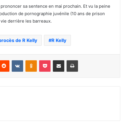
t prononcer sa sentence en mai prochain. Et vu la peine
oduction de pornographie juvénile (10 ans de prison
 vie derrière les barreaux.
procès de R Kelly
R Kelly
nterest
Reddit
VKontakte
Odnoklassniki
Pocket
Partager par email
Imprimer