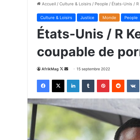
Accueil
/
Culture & Loisirs
/
People
/
États-Unis / R
Culture & Loisirs
Justice
Monde
People
États-Unis / R K
coupable de por
Follow
Envoyer
AfrikMag
15 septembre 2022
on
un
Facebook
X
Linkedin
Tumblr
Pinterest
Reddit
X
courriel