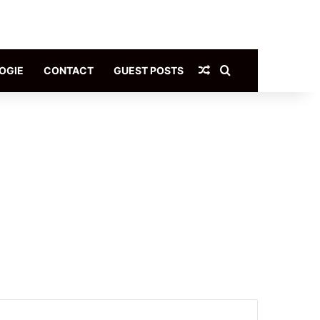
Article Aléatoire
Rechercher
OGIE
CONTACT
GUEST POSTS