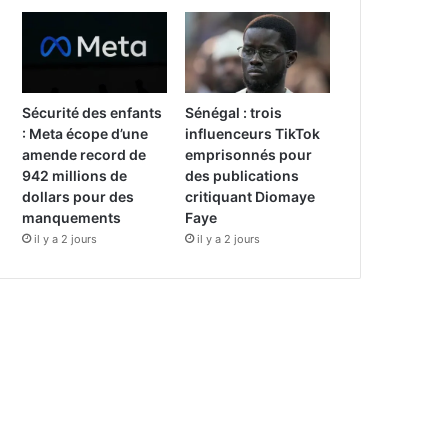
Sécurité des enfants
Sénégal : trois
: Meta écope d’une
influenceurs TikTok
amende record de
emprisonnés pour
942 millions de
des publications
dollars pour des
critiquant Diomaye
manquements
Faye
il y a 2 jours
il y a 2 jours