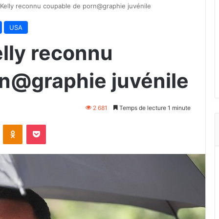
 Kelly reconnu coupable de porn@graphie juvénile
USA
elly reconnu
n@graphie juvénile
2 681
Temps de lecture 1 minute
VKontakte
Odnoklassniki
Pocket