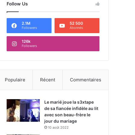
Follow Us
2.1M
52 500
Followers
Abonnés
126k
Followers
Populaire
Récent
Commentaires
Le marié joue la s3xtape
de sa fiancée infidèle au lit
avec son beau-frère le
jour du mariage
10 août 2022