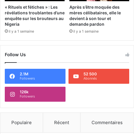
« Rituels et fétiches » : Les
Après s’être moquée des
révélations troublantes d’une
mères célibataires, elle le
enquête sur les brouteurs au
devient à son tour et
Nigeria
demande pardon
il y a 1 semaine
il y a 1 semaine
Follow Us
2.1M
52 500
Followers
Abonnés
126k
Followers
Populaire
Récent
Commentaires