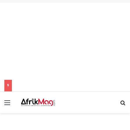
Menu
R