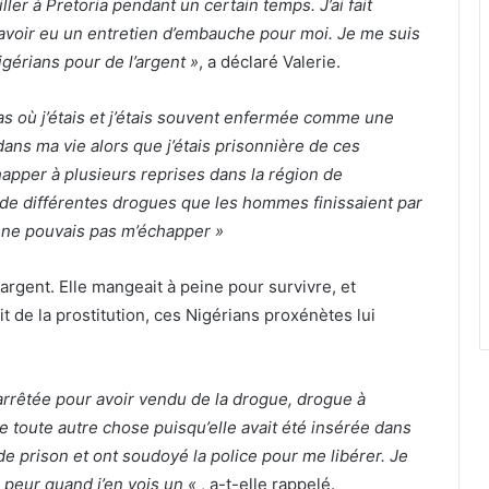
ller à Pretoria pendant un certain temps. J’ai fait
avoir eu un entretien d’embauche pour moi. Je me suis
gérians pour de l’argent »
, a déclaré Valerie.
pas où j’étais et j’étais souvent enfermée comme une
 dans ma vie alors que j’étais prisonnière de ces
happer à plusieurs reprises dans la région de
e de différentes drogues que les hommes finissaient par
Je ne pouvais pas m’échapper »
 argent. Elle mangeait à peine pour survivre, et
 de la prostitution, ces Nigérians proxénètes lui
 arrêtée pour avoir vendu de la drogue, drogue à
 toute autre chose puisqu’elle avait été insérée dans
de prison et ont soudoyé la police pour me libérer. Je
e peur quand j’en vois un «
, a-t-elle rappelé.