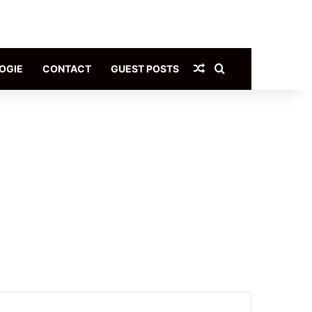
Article Aléatoire
Rechercher
OGIE
CONTACT
GUEST POSTS