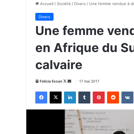
Accueil
/
Société
/
Divers
/
Une femme vendue à des
Divers
Une femme vend
en Afrique du S
calvaire
Follow
Envoyer
Felicia Essan
17 mai 2017
on
un
Facebook
X
Linkedin
Tumblr
Pinterest
Reddit
X
courriel