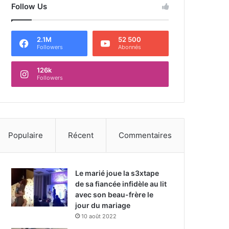
Follow Us
2.1M
52 500
Followers
Abonnés
126k
Followers
Populaire
Récent
Commentaires
Le marié joue la s3xtape
de sa fiancée infidèle au lit
avec son beau-frère le
jour du mariage
10 août 2022