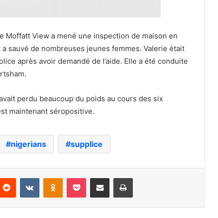
 de Moffatt View a mené une inspection de maison en
t a sauvé de nombreuses jeunes femmes. Valerie était
police après avoir demandé de l’aide. Elle a été conduite
ertsham.
 avait perdu beaucoup du poids au cours des six
 est maintenant séropositive.
nigerians
supplice
nterest
Reddit
VKontakte
Odnoklassniki
Pocket
Partager par email
Imprimer