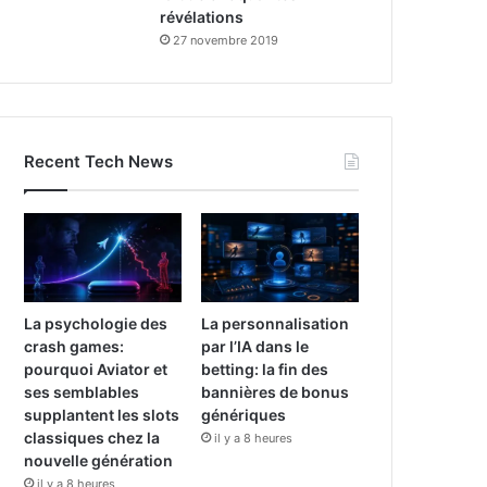
révélations
27 novembre 2019
Recent Tech News
La psychologie des
La personnalisation
crash games:
par l’IA dans le
pourquoi Aviator et
betting: la fin des
ses semblables
bannières de bonus
supplantent les slots
génériques
classiques chez la
il y a 8 heures
nouvelle génération
il y a 8 heures