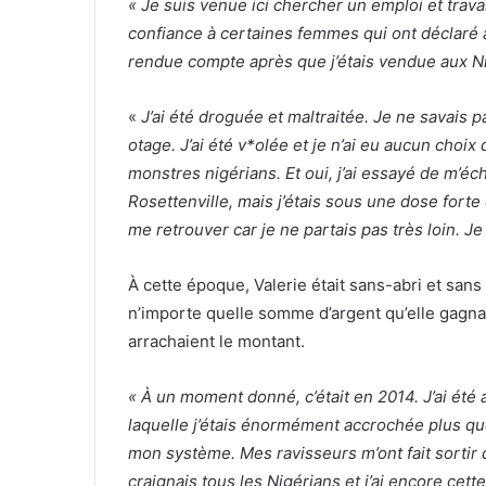
« Je suis venue ici chercher un emploi et travai
confiance à certaines femmes qui ont déclaré 
rendue compte après que j’étais vendue aux Ni
«
J’ai été droguée et maltraitée. Je ne savais 
otage. J’ai été v*olée et je n’ai eu aucun choix
monstres nigérians. Et oui, j’ai essayé de m’éc
Rosettenville, mais j’étais sous une dose fort
me retrouver car je ne partais pas très loin. 
À cette époque, Valerie était sans-abri et sans
n’importe quelle somme d’argent qu’elle gagnait
arrachaient le montant.
« À un moment donné, c’était en 2014. J’ai été
laquelle j’étais énormément accrochée plus que
mon système. Mes ravisseurs m’ont fait sortir 
craignais tous les Nigérians et j’ai encore cett