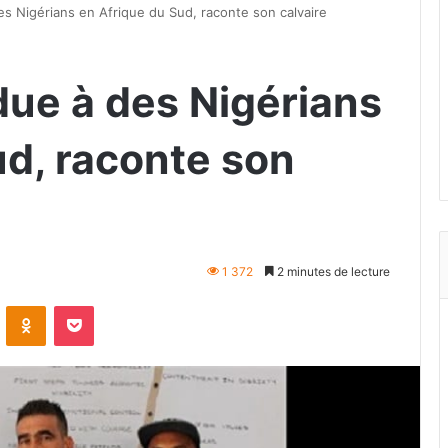
 Nigérians en Afrique du Sud, raconte son calvaire
ue à des Nigérians
ud, raconte son
1 372
2 minutes de lecture
VKontakte
Odnoklassniki
Pocket