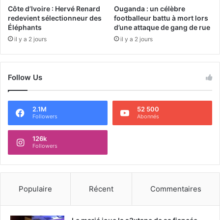
Côte d’Ivoire : Hervé Renard
Ouganda : un célèbre
redevient sélectionneur des
footballeur battu à mort lors
Éléphants
d’une attaque de gang de rue
il y a 2 jours
il y a 2 jours
Follow Us
2.1M
52 500
Followers
Abonnés
126k
Followers
Populaire
Récent
Commentaires