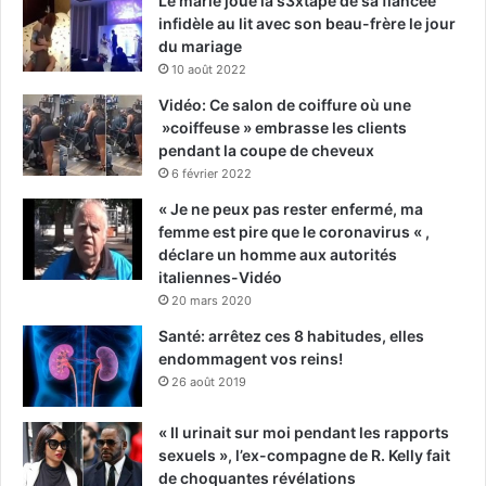
Le marié joue la s3xtape de sa fiancée
infidèle au lit avec son beau-frère le jour
du mariage
10 août 2022
Vidéo: Ce salon de coiffure où une
»coiffeuse » embrasse les clients
pendant la coupe de cheveux
6 février 2022
« Je ne peux pas rester enfermé, ma
femme est pire que le coronavirus « ,
déclare un homme aux autorités
italiennes-Vidéo
20 mars 2020
Santé: arrêtez ces 8 habitudes, elles
endommagent vos reins!
26 août 2019
« Il urinait sur moi pendant les rapports
sexuels », l’ex-compagne de R. Kelly fait
de choquantes révélations