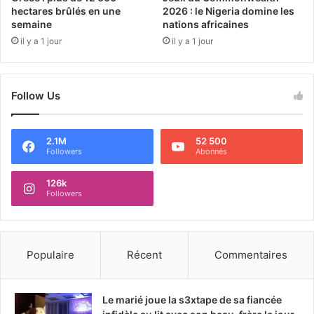
hectares brûlés en une
2026 : le Nigeria domine les
semaine
nations africaines
il y a 1 jour
il y a 1 jour
Follow Us
2.1M
52 500
Followers
Abonnés
126k
Followers
Populaire
Récent
Commentaires
Le marié joue la s3xtape de sa fiancée