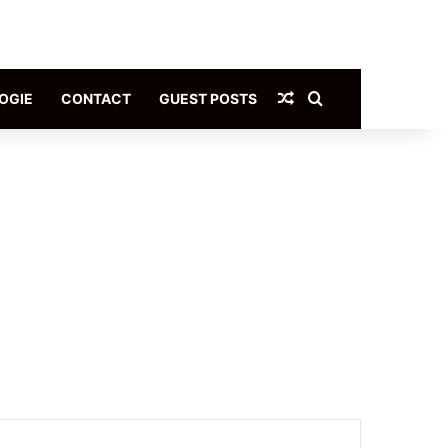
Article Aléatoire
Rechercher
OGIE
CONTACT
GUEST POSTS