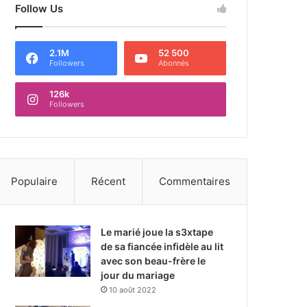
Follow Us
2.1M
52 500
Followers
Abonnés
126k
Followers
Populaire
Récent
Commentaires
Le marié joue la s3xtape
de sa fiancée infidèle au lit
avec son beau-frère le
jour du mariage
10 août 2022