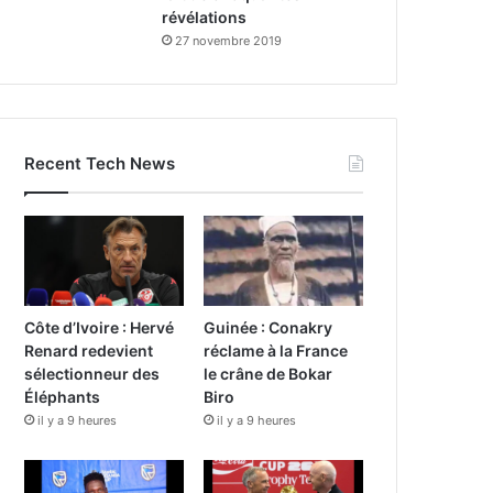
révélations
27 novembre 2019
Recent Tech News
Côte d’Ivoire : Hervé
Guinée : Conakry
Renard redevient
réclame à la France
sélectionneur des
le crâne de Bokar
Éléphants
Biro
il y a 9 heures
il y a 9 heures