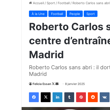
Accueil
/
Sport
/
Football
/
Roberto Carlos sans abri
À la Une
Football
People
Sport
Roberto Carlos sa
centre d’entraî
Madrid
Roberto Carlos sans abri : il do
Madrid
Follow
Envoyer
Felicia Essan
8 janvier 2025
on
un
Facebook
X
Linkedin
Tumblr
Pinterest
Reddit
X
courriel