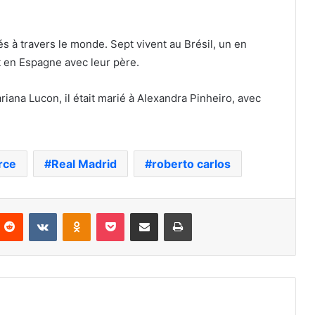
s à travers le monde. Sept vivent au Brésil, un en
 en Espagne avec leur père.
iana Lucon, il était marié à Alexandra Pinheiro, avec
rce
Real Madrid
roberto carlos
nterest
Reddit
VKontakte
Odnoklassniki
Pocket
Partager par email
Imprimer