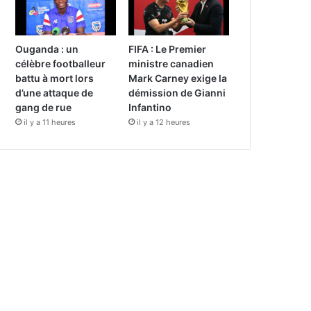
Ouganda : un
FIFA : Le Premier
célèbre footballeur
ministre canadien
battu à mort lors
Mark Carney exige la
d’une attaque de
démission de Gianni
gang de rue
Infantino
il y a 11 heures
il y a 12 heures