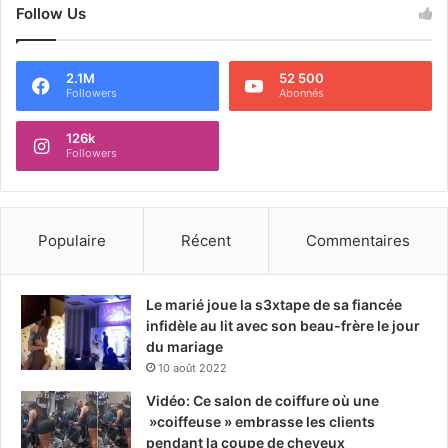
Follow Us
2.1M
52 500
Followers
Abonnés
126k
Followers
Populaire
Récent
Commentaires
Le marié joue la s3xtape de sa fiancée
infidèle au lit avec son beau-frère le jour
du mariage
10 août 2022
Vidéo: Ce salon de coiffure où une
»coiffeuse » embrasse les clients
pendant la coupe de cheveux