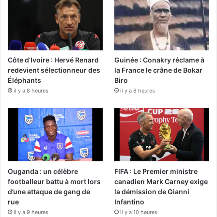
Côte d’Ivoire : Hervé Renard
Guinée : Conakry réclame à
redevient sélectionneur des
la France le crâne de Bokar
Éléphants
Biro
il y a 8 heures
il y a 8 heures
Ouganda : un célèbre
FIFA : Le Premier ministre
footballeur battu à mort lors
canadien Mark Carney exige
d’une attaque de gang de
la démission de Gianni
rue
Infantino
il y a 9 heures
il y a 10 heures