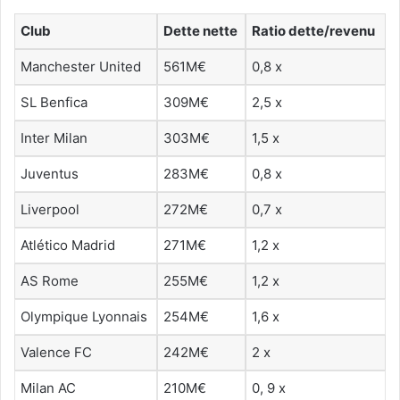
Club
Dette nette
Ratio dette/revenu
Manchester United
561M€
0,8 x
SL Benfica
309M€
2,5 x
Inter Milan
303M€
1,5 x
Juventus
283M€
0,8 x
Liverpool
272M€
0,7 x
Atlético Madrid
271M€
1,2 x
AS Rome
255M€
1,2 x
Olympique Lyonnais
254M€
1,6 x
Valence FC
242M€
2 x
Milan AC
210M€
0, 9 x