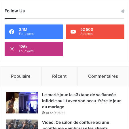
Follow Us
2.1M
52 500
Followers
Abonnés
126k
Followers
Populaire
Récent
Commentaires
Le marié joue la s3xtape de sa fiancée
infidèle au lit avec son beau-frère le jour
du mariage
10 août 2022
Vidéo: Ce salon de coiffure où une
»coiffeuse » embrasse les clients