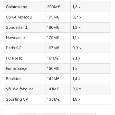
Galatasaray
203M€
1,3 x
CSKA Moscou
195M€
3,7 x
Sunderland
180M€
1,3 x
Newcastle
179M€
1,1 x
Paris SG
167M€
0,3 x
FC Porto
161M€
2,1 x
Fenerbahçe
150M€
1 x
Besiktas
142M€
1,4 x
VfL Wolfsbourg
141M€
0,6 x
Sporting CP
133M€
1,9 x