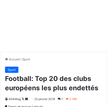
Accueil
/
Sport
Sport
Football: Top 20 des clubs
européens les plus endettés
Follow
Envoyer
AfrikMag
22 janvier 2018
1
3 189
on
un
Temps de lecture 1 minute