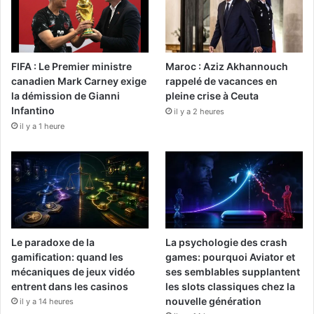
FIFA : Le Premier ministre
Maroc : Aziz Akhannouch
canadien Mark Carney exige
rappelé de vacances en
la démission de Gianni
pleine crise à Ceuta
Infantino
il y a 2 heures
il y a 1 heure
Le paradoxe de la
La psychologie des crash
gamification: quand les
games: pourquoi Aviator et
mécaniques de jeux vidéo
ses semblables supplantent
entrent dans les casinos
les slots classiques chez la
nouvelle génération
il y a 14 heures