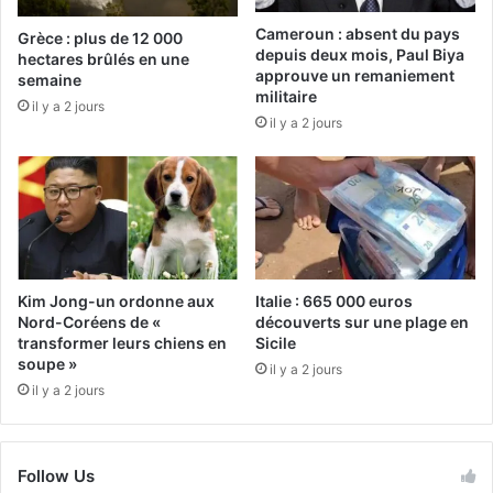
Cameroun : absent du pays
Grèce : plus de 12 000
depuis deux mois, Paul Biya
hectares brûlés en une
approuve un remaniement
semaine
militaire
il y a 2 jours
il y a 2 jours
Kim Jong-un ordonne aux
Italie : 665 000 euros
Nord-Coréens de «
découverts sur une plage en
transformer leurs chiens en
Sicile
soupe »
il y a 2 jours
il y a 2 jours
Follow Us