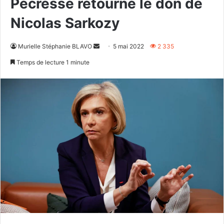
Pécresse retourne le don de
Nicolas Sarkozy
Envoyer
Murielle Stéphanie BLAVO
5 mai 2022
2 335
un
Temps de lecture 1 minute
courriel