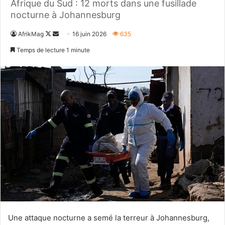
Afrique du Sud : 12 morts dans une fusillade
nocturne à Johannesburg
Follow
Envoyer
AfrikMag
16 juin 2026
635
on
un
Temps de lecture 1 minute
X
courriel
Une attaque nocturne a semé la terreur à Johannesburg,