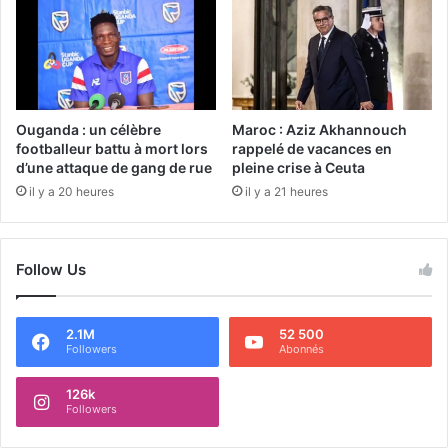
Ouganda : un célèbre
Maroc : Aziz Akhannouch
footballeur battu à mort lors
rappelé de vacances en
d’une attaque de gang de rue
pleine crise à Ceuta
il y a 20 heures
il y a 21 heures
Follow Us
2.1M
52 500
Followers
Abonnés
126k
Followers