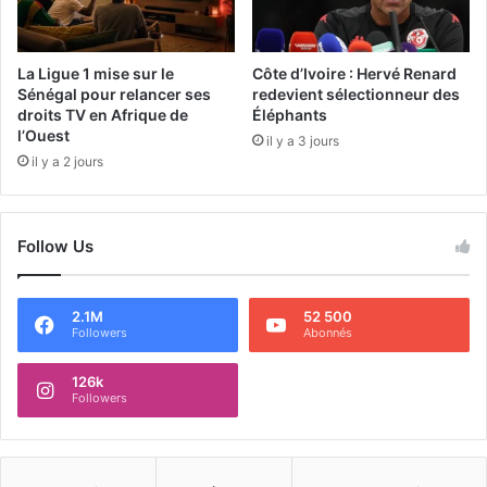
La Ligue 1 mise sur le
Côte d’Ivoire : Hervé Renard
Sénégal pour relancer ses
redevient sélectionneur des
droits TV en Afrique de
Éléphants
l’Ouest
il y a 3 jours
il y a 2 jours
Follow Us
2.1M
52 500
Followers
Abonnés
126k
Followers