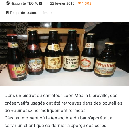
Follow
Envoyer
Hippolyte YEO
22 février 2015
1 302
on
un
Temps de lecture 1 minute
X
courriel
Dans un bistrot du carrefour Léon Mba, à Libreville, des
préservatifs usagés ont été retrouvés dans des bouteilles
de «Guiness» hermétiquement fermées.
C’est au moment où la tenancière du bar s’apprêtait à
servir un client que ce dernier a aperçu des corps