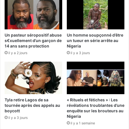
Un pasteur séropositif abuse
Un homme soupçonné d’être
s€xuellement d’un garçon de
un tueur en série arrête au
14 ans sans protection
Nigeria
il y a 2 jours
il y a 3 jours
Tyla retire Lagos de sa
« Rituels et fétiches » : Les
tournée après des appels au
révélations troublantes d’une
boycott
enquête sur les brouteurs au
Nigeria
il y a 3 jours
il y a 1 semaine