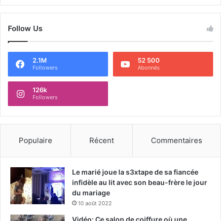
Follow Us
2.1M
52 500
Followers
Abonnés
126k
Followers
Populaire
Récent
Commentaires
Le marié joue la s3xtape de sa fiancée
infidèle au lit avec son beau-frère le jour
du mariage
10 août 2022
Vidéo: Ce salon de coiffure où une