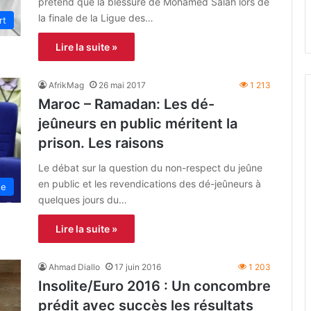
prétend que la blessure de Mohamed Salah lors de
la finale de la Ligue des…
rt
Lire la suite »
AfrikMag
26 mai 2017
1 213
Maroc – Ramadan: Les dé-
jeûneurs en public méritent la
prison. Les raisons
Le débat sur la question du non-respect du jeûne
en public et les revendications des dé-jeûneurs à
ue
quelques jours du…
Lire la suite »
Ahmad Diallo
17 juin 2016
1 203
Insolite/Euro 2016 : Un concombre
prédit avec succès les résultats