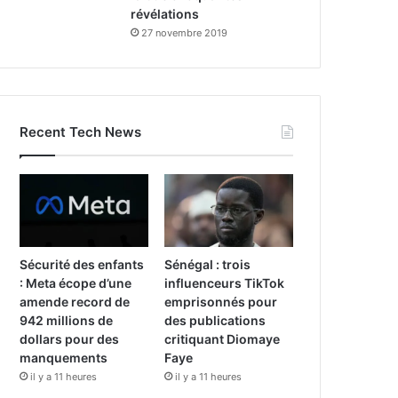
révélations
27 novembre 2019
Recent Tech News
Sécurité des enfants
Sénégal : trois
: Meta écope d’une
influenceurs TikTok
amende record de
emprisonnés pour
942 millions de
des publications
dollars pour des
critiquant Diomaye
manquements
Faye
il y a 11 heures
il y a 11 heures