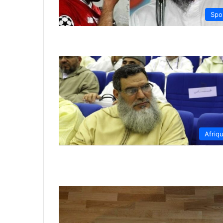
Spo
Afriq