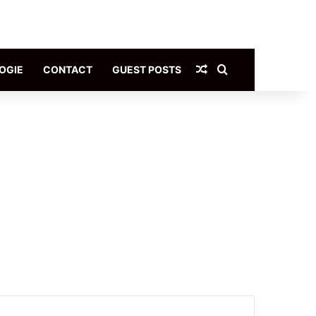
Article Aléatoire
Rechercher
OGIE
CONTACT
GUEST POSTS