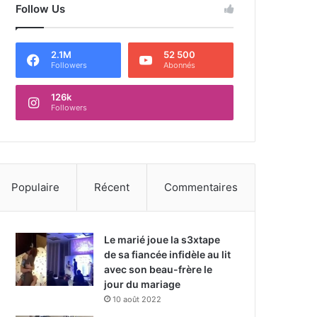
Follow Us
2.1M
52 500
Followers
Abonnés
126k
Followers
Populaire
Récent
Commentaires
Le marié joue la s3xtape
de sa fiancée infidèle au lit
avec son beau-frère le
jour du mariage
10 août 2022