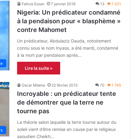
Felicia Essan
7 janvier 2016
13
1 531
Nigeria: Un prédicateur condamné
à la pendaison pour « blasphème »
contre Mahomet
Un prédicateur, Abdulaziz Dauda, ​​notoirement
connu sous le nom Inyass, a été mardi, condamné
à la mort par pendaison après…
ue
Lire la suite »
Oscar Mbena
22 février 2015
70
1 745
Incroyable : un prédicateur tente
de démontrer que la terre ne
tourne pas
La théorie selon laquelle la terre tourne autour du
soleil vient d’être remise en cause par le religieux
rs
saoudien Cheikh…