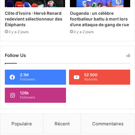
Côte d’Ivoire : Hervé Renard
Ouganda : un célèbre
redevient sélectionneur des
footballeur battu à mort lors
Éléphants
d’une attaque de gang de rue
il y a 2 jours
il y a 2 jours
Follow Us
2.1M
52 500
Followers
Abonnés
126k
Followers
Populaire
Récent
Commentaires