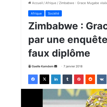
Accueil
/
Afrique
/
Zimbabwe : Grace Mugabe visée
Afrique
Société
Zimbabwe : Gra
par une enquête
faux diplôme
Envoyer
Gaelle Kamdem
7 janvier 2018
un
Facebook
X
Linkedin
Tumblr
Pinterest
Reddit
courriel