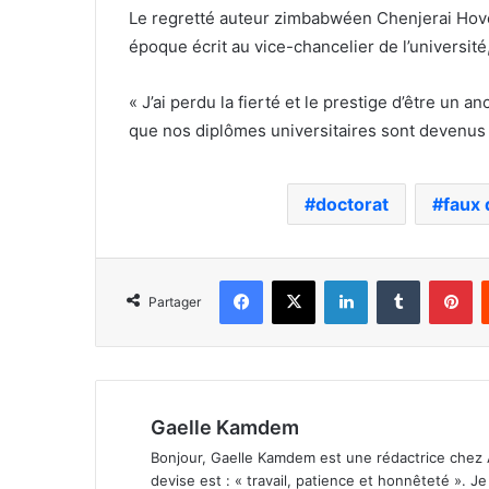
Le regretté auteur zimbabwéen Chenjerai Hove e
époque écrit au vice-chancelier de l’universit
« J’ai perdu la fierté et le prestige d’être un a
que nos diplômes universitaires sont devenus un
doctorat
faux
Facebook
X
Linkedin
Tumblr
Pi
Partager
Gaelle Kamdem
Bonjour, Gaelle Kamdem est une rédactrice chez 
devise est : « travail, patience et honnêteté ». 