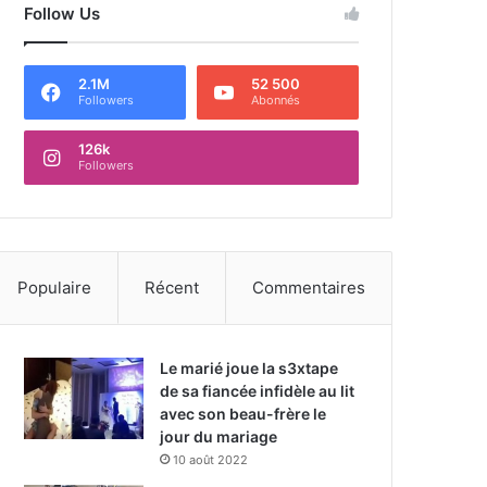
Follow Us
2.1M
52 500
Followers
Abonnés
126k
Followers
Populaire
Récent
Commentaires
Le marié joue la s3xtape
de sa fiancée infidèle au lit
avec son beau-frère le
jour du mariage
10 août 2022