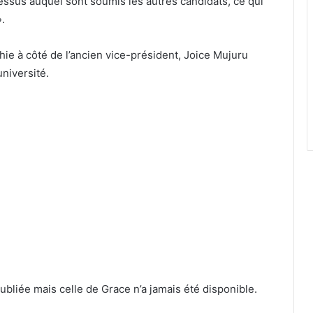
cessus auquel sont soumis les autres candidats, ce qui
».
e à côté de l’ancien vice-président, Joice Mujuru
niversité.
ubliée mais celle de Grace n’a jamais été disponible.