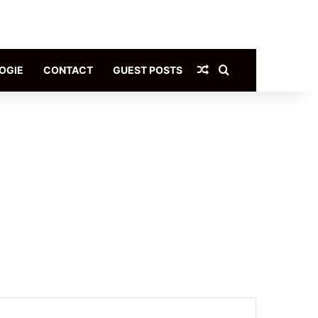
Article Aléatoire
Rechercher
OGIE
CONTACT
GUEST POSTS