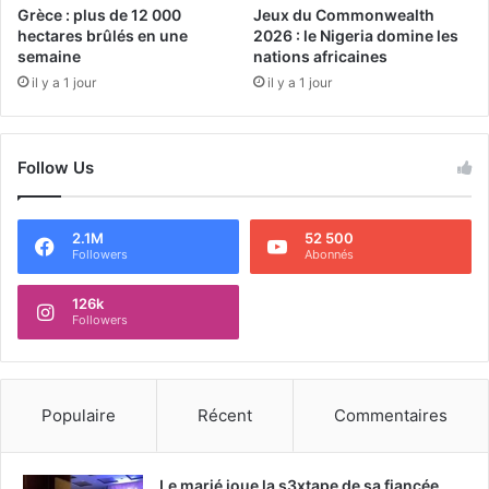
Grèce : plus de 12 000
Jeux du Commonwealth
hectares brûlés en une
2026 : le Nigeria domine les
semaine
nations africaines
il y a 1 jour
il y a 1 jour
Follow Us
2.1M
52 500
Followers
Abonnés
126k
Followers
Populaire
Récent
Commentaires
Le marié joue la s3xtape de sa fiancée