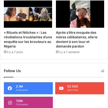
« Rituels et fétiches » : Les
Après s’être moquée des
révélations troublantes d’une
mères célibataires, elle le
enquête sur les brouteurs au
devient à son tour et
Nigeria
demande pardon
il y a 7 jours
il y a 1 semaine
Follow Us
2.1M
52 500
Followers
Abonnés
126k
Followers