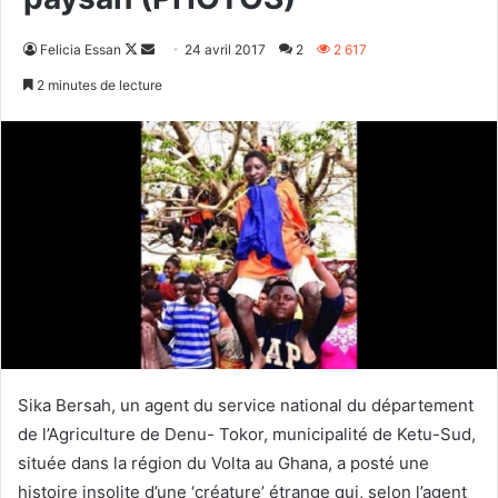
Follow
Envoyer
Felicia Essan
24 avril 2017
2
2 617
on
un
2 minutes de lecture
X
courriel
Sika Bersah, un agent du service national du département
de l’Agriculture de Denu- Tokor, municipalité de Ketu-Sud,
située dans la région du Volta au Ghana, a posté une
histoire insolite d’une ‘créature’ étrange qui, selon l’agent