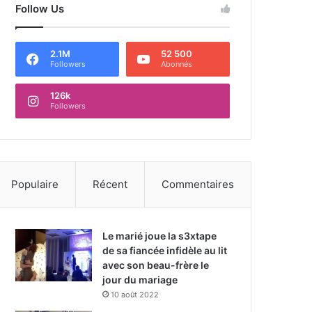
Follow Us
2.1M
52 500
Followers
Abonnés
126k
Followers
Populaire
Récent
Commentaires
Le marié joue la s3xtape
de sa fiancée infidèle au lit
avec son beau-frère le
jour du mariage
10 août 2022