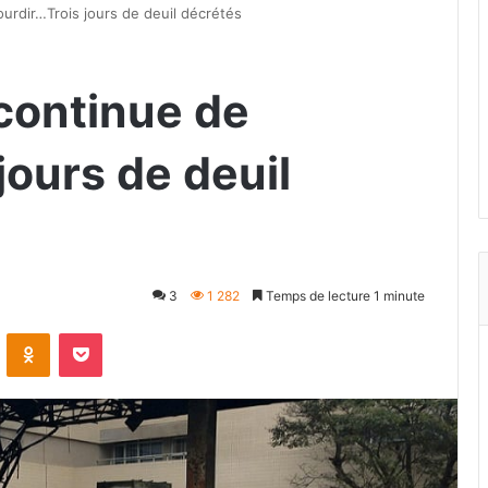
ourdir…Trois jours de deuil décrétés
 continue de
jours de deuil
3
1 282
Temps de lecture 1 minute
VKontakte
Odnoklassniki
Pocket