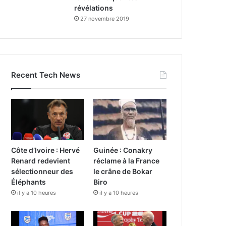
révélations
27 novembre 2019
Recent Tech News
Côte d’Ivoire : Hervé
Guinée : Conakry
Renard redevient
réclame à la France
sélectionneur des
le crâne de Bokar
Éléphants
Biro
il y a 10 heures
il y a 10 heures