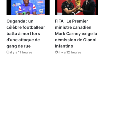
Ouganda : un
FIFA : Le Premier
célèbre footballeur
ministre canadien
battu à mort lors
Mark Carney exige la
d’une attaque de
démission de Gianni
gang de rue
Infantino
il y a 11 heures
il y a 12 heures