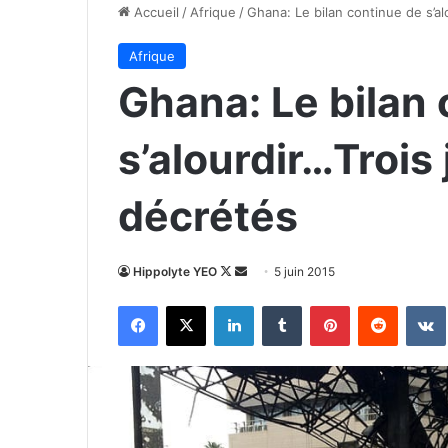
Accueil
/
Afrique
/
Ghana: Le bilan continue de s’al
Afrique
Ghana: Le bilan
s’alourdir…Trois 
décrétés
Follow
Envoyer
Hippolyte YEO
5 juin 2015
on
un
Facebook
X
Linkedin
Tumblr
Pinterest
Reddit
X
courriel