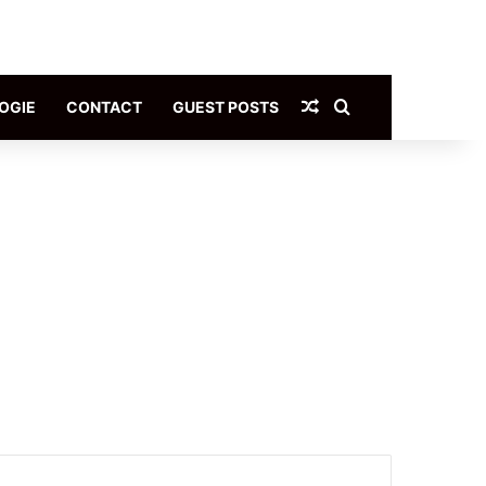
Article Aléatoire
Rechercher
OGIE
CONTACT
GUEST POSTS