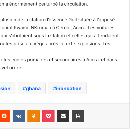
ion a énormément perturbé la circulation.
losion de la station d’essence Goil située à l’opposé
ondpoint Kwame NKrumah à Cercle, Accra. Les voitures
ui s’abritaient sous la station et celles qui attendaient
utes prise au piège après la forte explosions. Les
er les écoles primaires et secondaires à Accra
et dans
uvel ordre.
osion
ghana
inondation
nterest
Reddit
VKontakte
Odnoklassniki
Pocket
Partager par email
Imprimer