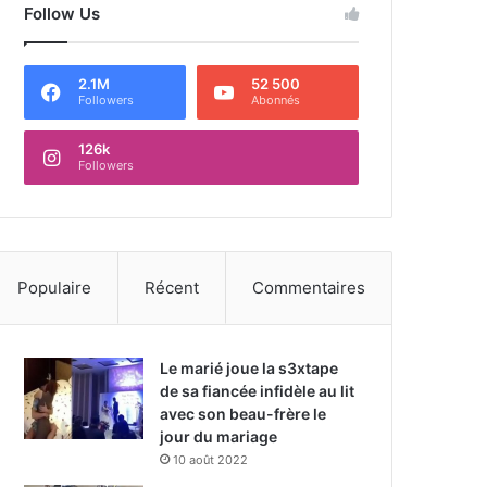
Follow Us
2.1M
52 500
Followers
Abonnés
126k
Followers
Populaire
Récent
Commentaires
Le marié joue la s3xtape
de sa fiancée infidèle au lit
avec son beau-frère le
jour du mariage
10 août 2022