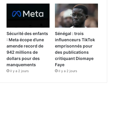
Sécurité des enfants
Sénégal : trois
: Meta écope d’une
influenceurs TikTok
amende record de
emprisonnés pour
942 millions de
des publications
dollars pour des
critiquant Diomaye
manquements
Faye
il y a 2 jours
il y a 2 jours