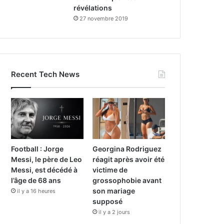
révélations
27 novembre 2019
Recent Tech News
Football : Jorge
Georgina Rodriguez
Messi, le père de Leo
réagit après avoir été
Messi, est décédé à
victime de
l’âge de 68 ans
grossophobie avant
son mariage
il y a 16 heures
supposé
il y a 2 jours