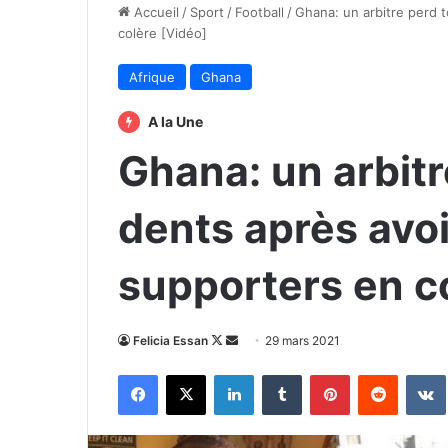
Accueil
/
Sport
/
Football
/
Ghana: un arbitre perd 
colère [Vidéo]
Afrique
Ghana
A la Une
Ghana: un arbitr
dents après avoi
supporters en c
Follow
Envoyer
Felicia Essan
29 mars 2021
on
un
Facebook
X
Linkedin
Tumblr
Pinterest
Reddit
X
courriel