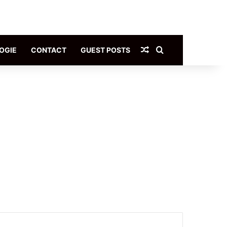
Article Aléatoire
Rechercher
OGIE
CONTACT
GUEST POSTS