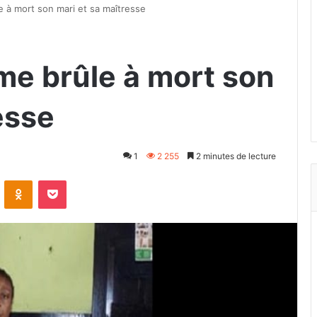
 à mort son mari et sa maîtresse
e brûle à mort son
esse
1
2 255
2 minutes de lecture
VKontakte
Odnoklassniki
Pocket