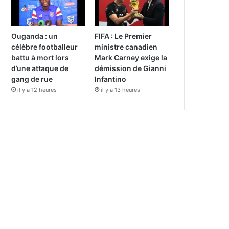
Ouganda : un
FIFA : Le Premier
célèbre footballeur
ministre canadien
battu à mort lors
Mark Carney exige la
d’une attaque de
démission de Gianni
gang de rue
Infantino
il y a 12 heures
il y a 13 heures