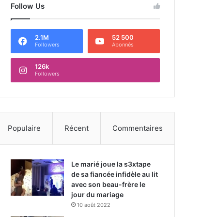
Follow Us
2.1M
52 500
Followers
Abonnés
126k
Followers
Populaire
Récent
Commentaires
Le marié joue la s3xtape
de sa fiancée infidèle au lit
avec son beau-frère le
jour du mariage
10 août 2022