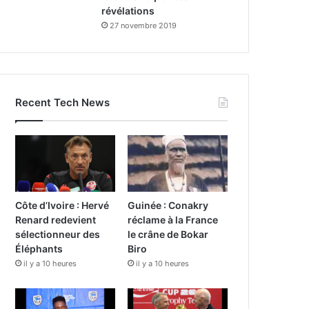
révélations
27 novembre 2019
Recent Tech News
Côte d’Ivoire : Hervé
Guinée : Conakry
Renard redevient
réclame à la France
sélectionneur des
le crâne de Bokar
Éléphants
Biro
il y a 10 heures
il y a 10 heures