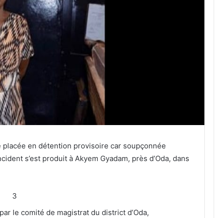
 placée en détention provisoire car soupçonnée
L’incident s’est produit à Akyem Gyadam, près d’Oda, dans
3
par le comité de magistrat du district d’Oda,