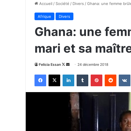
Accueil
/
Société
/
Divers
/
Ghana: une femme brûle
Afrique
Divers
Ghana: une femm
mari et sa maîtr
Follow
Envoyer
Felicia Essan
24 décembre 2018
on
un
Facebook
X
Linkedin
Tumblr
Pinterest
Reddit
X
courriel