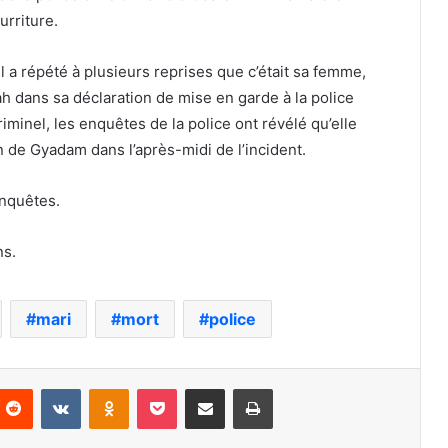
urriture.
il a répété à plusieurs reprises que c’était sa femme,
h dans sa déclaration de mise en garde à la police
iminel, les enquêtes de la police ont révélé qu’elle
 de Gyadam dans l’après-midi de l’incident.
enquêtes.
ns.
mari
mort
police
nterest
Reddit
VKontakte
Odnoklassniki
Pocket
Partager par email
Imprimer