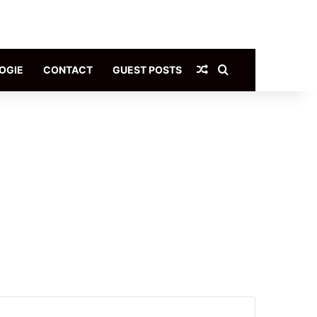
Article Aléatoire
Rechercher
OGIE
CONTACT
GUEST POSTS