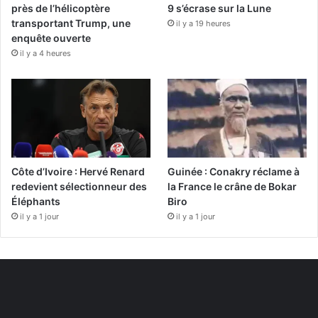
près de l’hélicoptère
9 s’écrase sur la Lune
transportant Trump, une
il y a 19 heures
enquête ouverte
il y a 4 heures
Côte d’Ivoire : Hervé Renard
Guinée : Conakry réclame à
redevient sélectionneur des
la France le crâne de Bokar
Éléphants
Biro
il y a 1 jour
il y a 1 jour