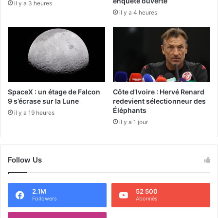
enquête ouverte
il y a 3 heures
il y a 4 heures
SpaceX : un étage de Falcon
Côte d’Ivoire : Hervé Renard
9 s’écrase sur la Lune
redevient sélectionneur des
Éléphants
il y a 19 heures
il y a 1 jour
Follow Us
2.1M
52 500
Followers
Abonnés