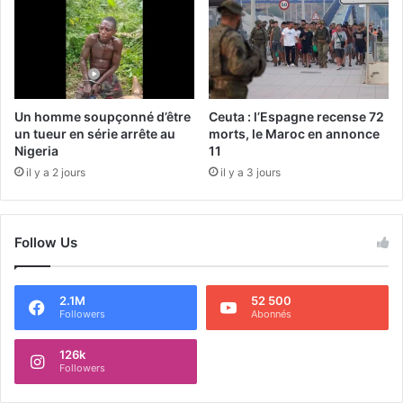
Un homme soupçonné d’être
Ceuta : l’Espagne recense 72
un tueur en série arrête au
morts, le Maroc en annonce
Nigeria
11
il y a 2 jours
il y a 3 jours
Follow Us
2.1M
52 500
Followers
Abonnés
126k
Followers