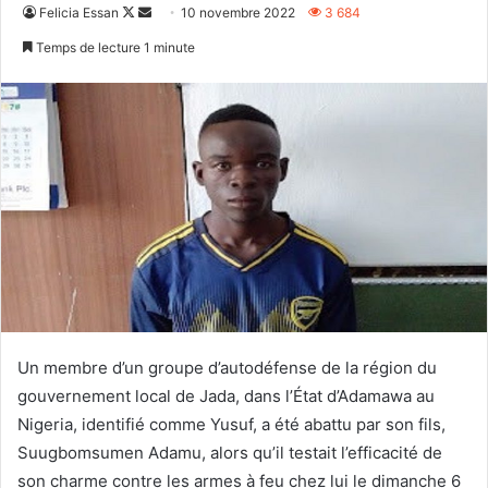
Follow
Envoyer
Felicia Essan
10 novembre 2022
3 684
on
un
Temps de lecture 1 minute
X
courriel
Un membre d’un groupe d’autodéfense de la région du
gouvernement local de Jada, dans l’État d’Adamawa au
Nigeria, identifié comme Yusuf, a été abattu par son fils,
Suugbomsumen Adamu, alors qu’il testait l’efficacité de
son charme contre les armes à feu chez lui le dimanche 6