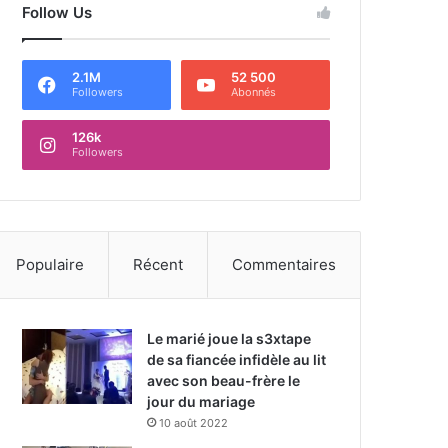
Follow Us
2.1M
52 500
Followers
Abonnés
126k
Followers
Populaire
Récent
Commentaires
Le marié joue la s3xtape
de sa fiancée infidèle au lit
avec son beau-frère le
jour du mariage
10 août 2022