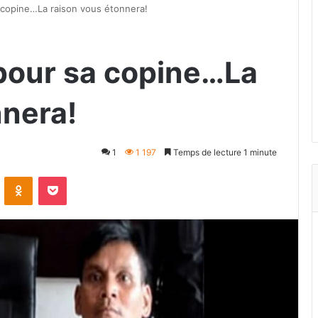
sa copine…La raison vous étonnera!
s pour sa copine…La
nnera!
1
1 197
Temps de lecture 1 minute
VKontakte
Odnoklassniki
Pocket