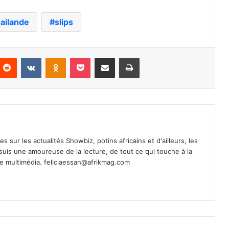
ailande
slips
nterest
Reddit
VKontakte
Odnoklassniki
Pocket
Partager par email
Imprimer
es sur les actualités Showbiz, potins africains et d'ailleurs, les
 suis une amoureuse de la lecture, de tout ce qui touche à la
de multimédia.
feliciaessan@afrikmag.com