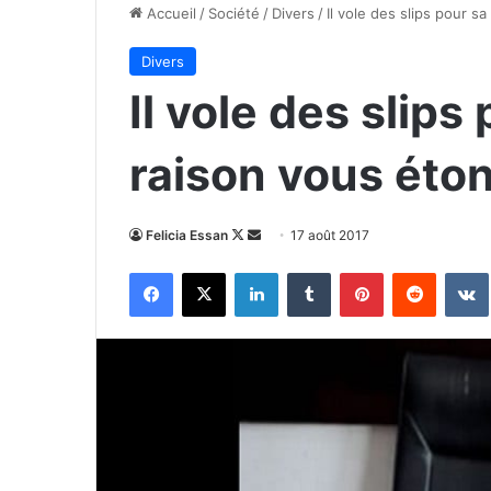
Accueil
/
Société
/
Divers
/
Il vole des slips pour 
Divers
Il vole des slip
raison vous éto
Follow
Envoyer
Felicia Essan
17 août 2017
on
un
Facebook
X
Linkedin
Tumblr
Pinterest
Reddit
X
courriel