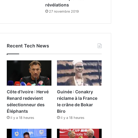
révélations
27 novembre 2019
Recent Tech News
Côte d’Ivoire : Hervé
Guinée : Conakry
Renard redevient
réclame à la France
sélectionneur des
le crâne de Bokar
Éléphants
Biro
il y a 18 heures
il y a 18 heures