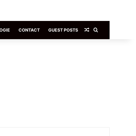
Article Aléatoire
Rechercher
OGIE
CONTACT
GUEST POSTS