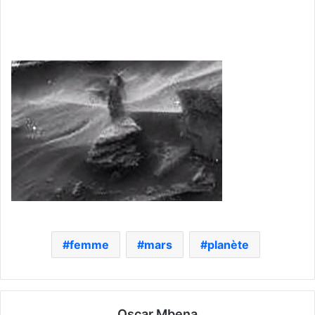
femme
mars
planète
Oscar Mbena