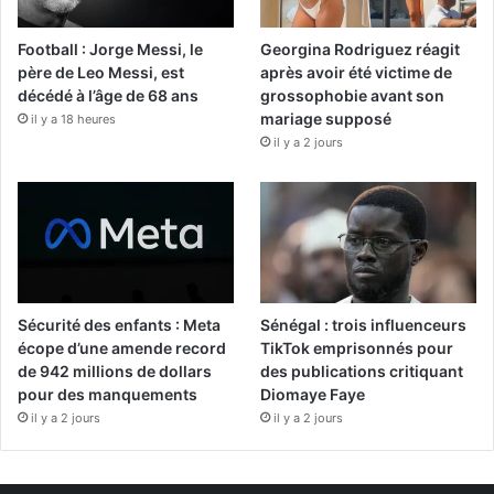
Football : Jorge Messi, le
Georgina Rodriguez réagit
père de Leo Messi, est
après avoir été victime de
décédé à l’âge de 68 ans
grossophobie avant son
mariage supposé
il y a 18 heures
il y a 2 jours
Sécurité des enfants : Meta
Sénégal : trois influenceurs
écope d’une amende record
TikTok emprisonnés pour
de 942 millions de dollars
des publications critiquant
pour des manquements
Diomaye Faye
il y a 2 jours
il y a 2 jours