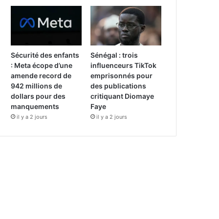
Sécurité des enfants
Sénégal : trois
: Meta écope d’une
influenceurs TikTok
amende record de
emprisonnés pour
942 millions de
des publications
dollars pour des
critiquant Diomaye
manquements
Faye
il y a 2 jours
il y a 2 jours