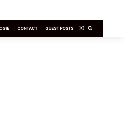
Article Aléatoire
Rechercher
OGIE
CONTACT
GUEST POSTS