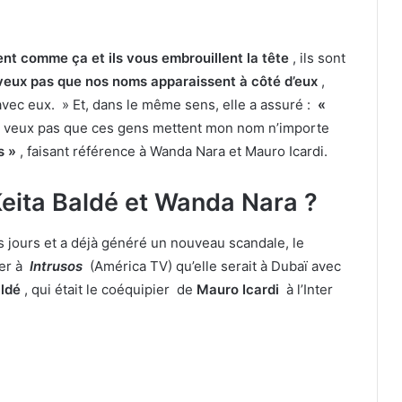
ent comme ça et ils vous embrouillent la tête
, ils sont
veux pas que nos noms apparaissent à côté d’eux
,
vec eux. » Et, dans le même sens, elle a assuré :
«
e veux pas que ces gens mettent mon nom n’importe
s »
, faisant référence à Wanda Nara et Mauro Icardi.
Keita Baldé et Wanda Nara ?
es jours et a déjà généré un nouveau scandale, le
ier à
Intrusos
(América TV) qu’elle serait à Dubaï avec
aldé
, qui était le coéquipier de
Mauro Icardi
à l’Inter