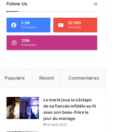
Follow Us
2.1M
52 500
Followers
Abonnés
126k
Followers
Populaire
Récent
Commentaires
Le marié joue la s3xtape
de sa fiancée infidèle au lit
avec son beau-frère le
jour du mariage
10 août 2022