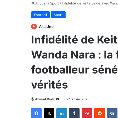
Accueil
/
Sport
/
Infidélité de Keita Baldé avec Wan
Football
Sport
A la Une
Infidélité de Kei
Wanda Nara : la
footballeur séné
vérités
Envoyer
Ahmad Diallo
27 janvier 2023
un
Facebook
X
Linkedin
Tumblr
Pinterest
Reddit
courriel