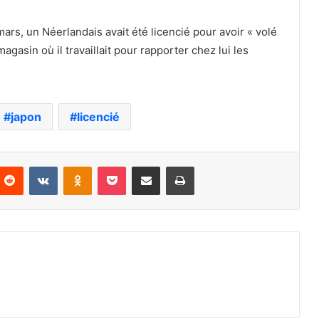
ars, un Néerlandais avait été licencié pour avoir « volé
agasin où il travaillait pour rapporter chez lui les
japon
licencié
nterest
Reddit
VKontakte
Odnoklassniki
Pocket
Partager par email
Imprimer