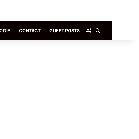
Article Aléatoire
Rechercher
OGIE
CONTACT
GUEST POSTS