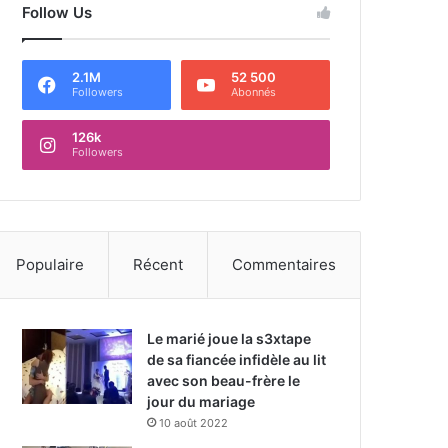
Follow Us
2.1M
52 500
Followers
Abonnés
126k
Followers
Populaire
Récent
Commentaires
Le marié joue la s3xtape
de sa fiancée infidèle au lit
avec son beau-frère le
jour du mariage
10 août 2022