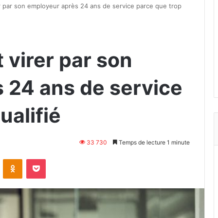
virer par son employeur après 24 ans de service parce que trop
it virer par son
 24 ans de service
ualifié
33 730
Temps de lecture 1 minute
VKontakte
Odnoklassniki
Pocket