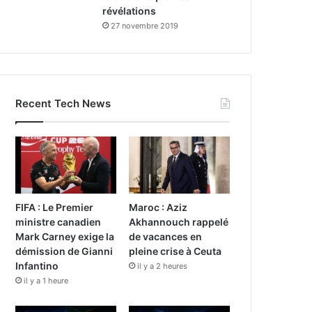
révélations
27 novembre 2019
Recent Tech News
FIFA : Le Premier
Maroc : Aziz
ministre canadien
Akhannouch rappelé
Mark Carney exige la
de vacances en
démission de Gianni
pleine crise à Ceuta
Infantino
il y a 2 heures
il y a 1 heure