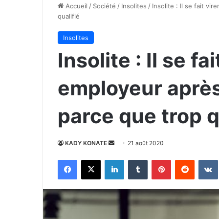
Accueil
/
Société
/
Insolites
/
Insolite : Il se fait 
qualifié
Insolites
Insolite : Il se fa
employeur après
parce que trop q
Envoyer
KADY KONATE
21 août 2020
un
Facebook
X
Linkedin
Tumblr
Pinterest
Reddit
courriel