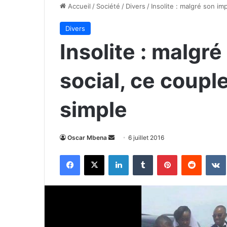
Accueil
/
Société
/
Divers
/
Insolite : malgré son im
Divers
Insolite : malgr
social, ce coupl
simple
Envoyer
Oscar Mbena
6 juillet 2016
un
Facebook
X
Linkedin
Tumblr
Pinterest
Reddit
courriel