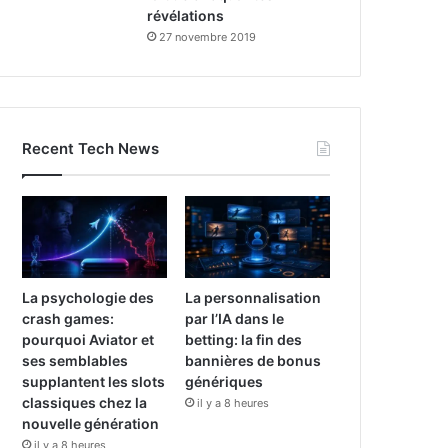
révélations
27 novembre 2019
Recent Tech News
La psychologie des
La personnalisation
crash games:
par l’IA dans le
pourquoi Aviator et
betting: la fin des
ses semblables
bannières de bonus
supplantent les slots
génériques
classiques chez la
il y a 8 heures
nouvelle génération
il y a 8 heures