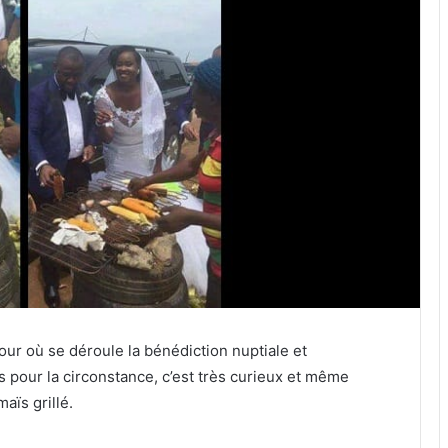
our où se déroule la bénédiction nuptiale et
s pour la circonstance, c’est très curieux et même
aïs grillé.