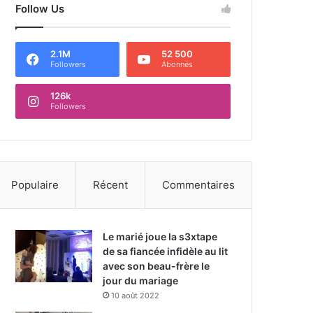
Follow Us
2.1M
52 500
Followers
Abonnés
126k
Followers
Populaire
Récent
Commentaires
Le marié joue la s3xtape
de sa fiancée infidèle au lit
avec son beau-frère le
jour du mariage
10 août 2022