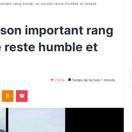
portant rang social, ce couple reste humble et simple
é son important rang
e reste humble et
2 034
Temps de lecture 1 minute
VKontakte
Odnoklassniki
Pocket