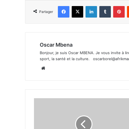
Facebook
X
Linkedin
Tumblr
Pi
Partager
Oscar Mbena
Bonjour, je suis Oscar MBENA. Je vous invite à lire 
sport, la santé et la culture.
oscarborel@afrikm
Website