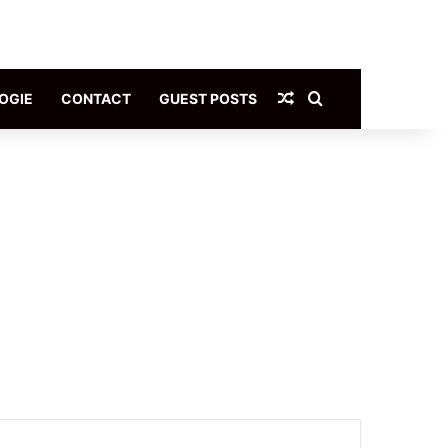
Article Aléatoire
Rechercher
OGIE
CONTACT
GUEST POSTS