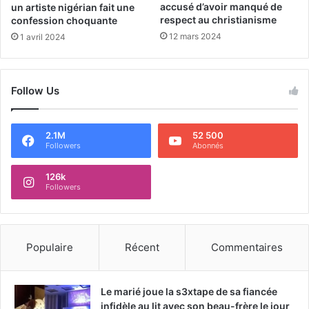
accusé d’avoir manqué de
un artiste nigérian fait une
respect au christianisme
confession choquante
12 mars 2024
1 avril 2024
Follow Us
2.1M
52 500
Followers
Abonnés
126k
Followers
Populaire
Récent
Commentaires
Le marié joue la s3xtape de sa fiancée
infidèle au lit avec son beau-frère le jour