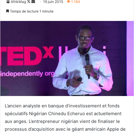
Follow
Envoyer
AfrikMag
19 juin 2015
1 184
on
un
Temps de lecture 1 minute
X
courriel
L’ancien analyste en banque d’investissement et fonds
spéculatifs Nigérian Chinedu Echeruo est actuellement
aux anges. L’entrepreneur nigérian vient de finaliser le
processus d’acquisition avec le géant américain Apple de