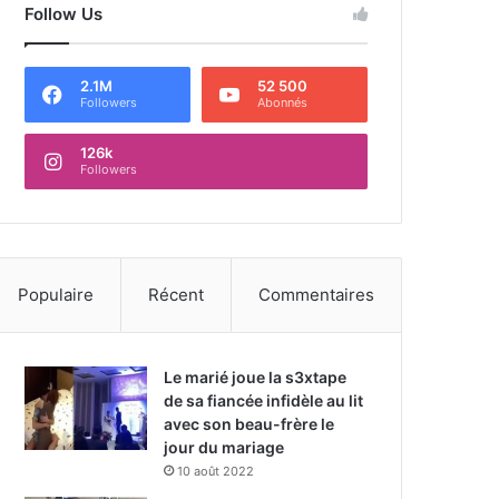
Follow Us
2.1M
52 500
Followers
Abonnés
126k
Followers
Populaire
Récent
Commentaires
Le marié joue la s3xtape
de sa fiancée infidèle au lit
avec son beau-frère le
jour du mariage
10 août 2022