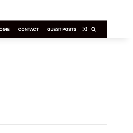
Article Aléatoire
Rechercher
OGIE
CONTACT
GUEST POSTS