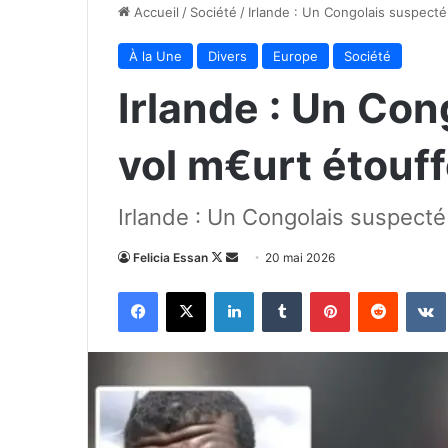
Accueil
/
Société
/
Irlande : Un Congolais suspecté
À la Une
Divers
Europe
Société
Irlande : Un Con
vol m€urt étouff
Irlande : Un Congolais suspecté 
Follow
Envoyer
Felicia Essan
20 mai 2026
on
un
Facebook
X
Linkedin
Tumblr
Pinterest
Reddit
X
courriel