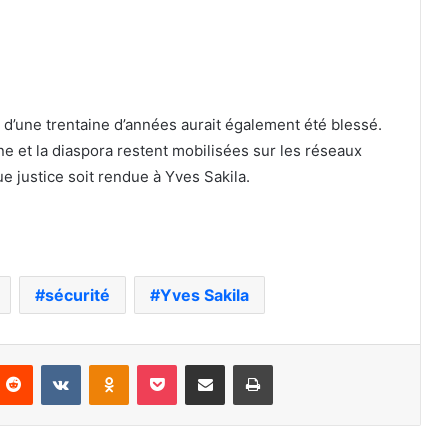
d’une trentaine d’années aurait également été blessé.
ine et la diaspora restent mobilisées sur les réseaux
 justice soit rendue à Yves Sakila.
sécurité
Yves Sakila
nterest
Reddit
VKontakte
Odnoklassniki
Pocket
Partager par email
Imprimer