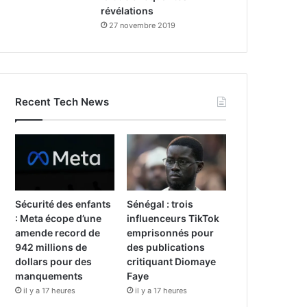
révélations
27 novembre 2019
Recent Tech News
Sécurité des enfants
Sénégal : trois
: Meta écope d’une
influenceurs TikTok
amende record de
emprisonnés pour
942 millions de
des publications
dollars pour des
critiquant Diomaye
manquements
Faye
il y a 17 heures
il y a 17 heures