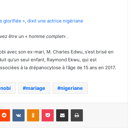
glorifiée », dixit une actrice nigériane
evez être un «
homme complet
« .
obi avec son ex-mari, M. Charles Edwu, s’est brisé en
duit qu’un seul enfant, Raymond Ekwu, qui est
ociées à la drépanocytose à l’âge de 15 ans en 2017.
nobi
mariage
nigeriane
nterest
Reddit
VKontakte
Odnoklassniki
Pocket
Partager par email
Imprimer