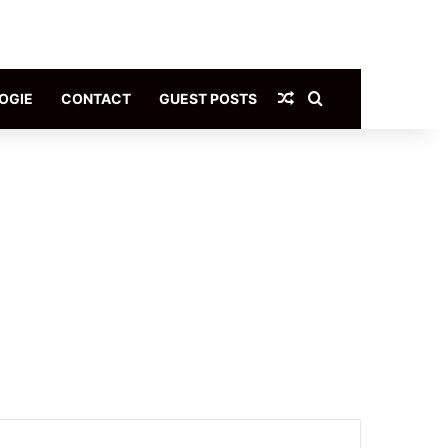
Article Aléatoire
Rechercher
OGIE
CONTACT
GUEST POSTS