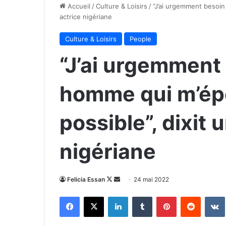
Accueil
/
Culture & Loisirs
/
“J’ai urgemment besoin
actrice nigériane
Culture & Loisirs
People
“J’ai urgemment
homme qui m’ép
possible”, dixit 
nigériane
Follow
Envoyer
Felicia Essan
24 mai 2022
on
un
Facebook
X
Linkedin
Tumblr
Pinterest
Reddit
X
courriel