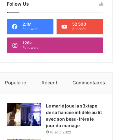
Follow Us
2.1M
52 500
Followers
Abonnés
126k
Followers
Populaire
Récent
Commentaires
Le marié joue la s3xtape
de sa fiancée infidèle au lit
avec son beau-frère le
jour du mariage
10 août 2022