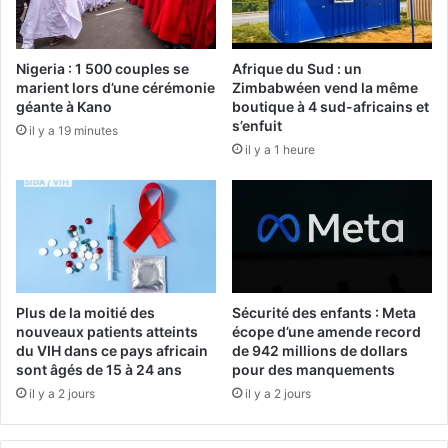
Nigeria : 1 500 couples se
Afrique du Sud : un
marient lors d’une cérémonie
Zimbabwéen vend la même
géante à Kano
boutique à 4 sud-africains et
s’enfuit
il y a 19 minutes
il y a 1 heure
Plus de la moitié des
Sécurité des enfants : Meta
nouveaux patients atteints
écope d’une amende record
du VIH dans ce pays africain
de 942 millions de dollars
sont âgés de 15 à 24 ans
pour des manquements
il y a 2 jours
il y a 2 jours