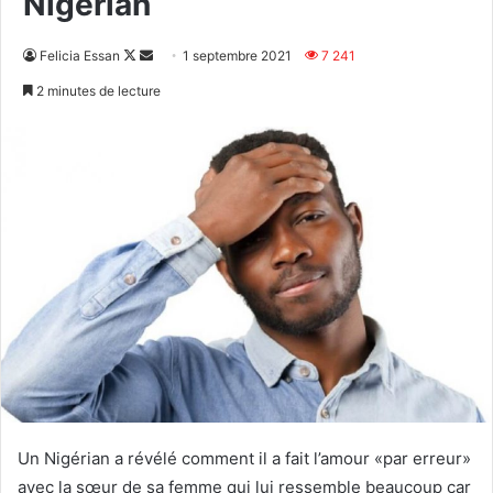
Nigérian
Follow
Envoyer
Felicia Essan
1 septembre 2021
7 241
on
un
2 minutes de lecture
X
courriel
Un Nigérian a révélé comment il a fait l’amour «par erreur»
avec la sœur de sa femme qui lui ressemble beaucoup car