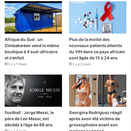
Afrique du Sud : un
Plus de la moitié des
Zimbabwéen vend la même
nouveaux patients atteints
boutique à 4 sud-africains
du VIH dans ce pays africain
et s’enfuit
sont âgés de 15 à 24 ans
il y a 1 heure
il y a 2 jours
Football : Jorge Messi, le
Georgina Rodriguez réagit
père de Leo Messi, est
après avoir été victime de
décédé à l’âge de 68 ans
grossophobie avant son
mariage supposé
il y a 2 jours