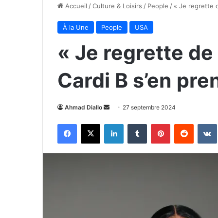
Accueil
/
Culture & Loisirs
/
People
/
« Je regrette 
À la Une
People
USA
« Je regrette de 
Cardi B s’en pre
Envoyer
Ahmad Diallo
27 septembre 2024
un
Facebook
X
Linkedin
Tumblr
Pinterest
Reddit
courriel