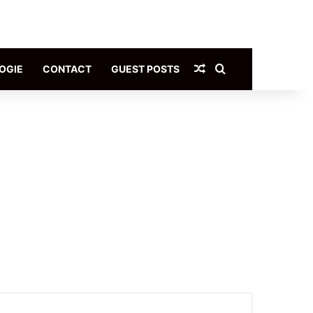
Article Aléatoire
Rechercher
OGIE
CONTACT
GUEST POSTS