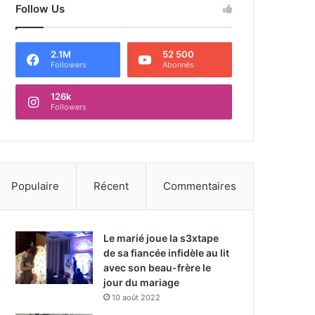
Follow Us
2.1M
52 500
Followers
Abonnés
126k
Followers
Populaire
Récent
Commentaires
Le marié joue la s3xtape
de sa fiancée infidèle au lit
avec son beau-frère le
jour du mariage
10 août 2022