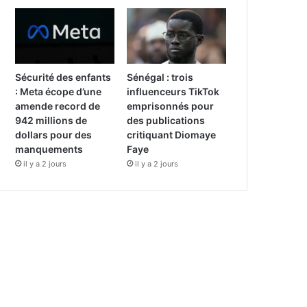
Sécurité des enfants
Sénégal : trois
: Meta écope d’une
influenceurs TikTok
amende record de
emprisonnés pour
942 millions de
des publications
dollars pour des
critiquant Diomaye
manquements
Faye
il y a 2 jours
il y a 2 jours