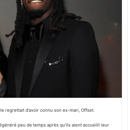
e regrettait d’avoir connu son ex-mari, Offset.
généré peu de temps après qu’ils aient accueilli leur