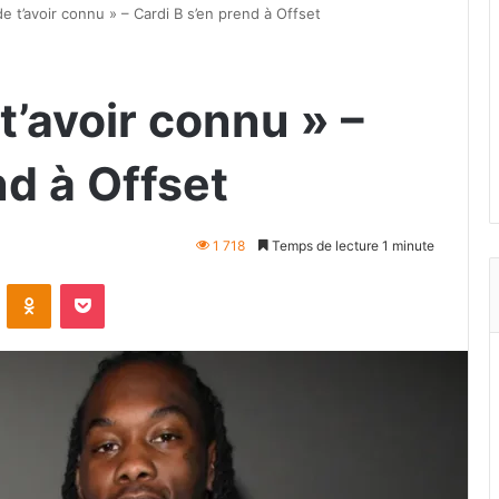
de t’avoir connu » – Cardi B s’en prend à Offset
t’avoir connu » –
nd à Offset
1 718
Temps de lecture 1 minute
VKontakte
Odnoklassniki
Pocket