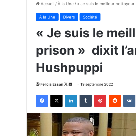
Accueil
/
À la Une
/
« Je suis le meilleur nettoyeur
À la Une
Divers
Société
« Je suis le mei
prison » dixit l
Hushpuppi
Follow
Envoyer
Felicia Essan
19 septembre 2022
on
un
Facebook
X
Linkedin
Tumblr
Pinterest
Reddit
X
courriel