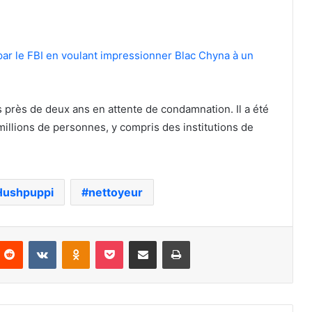
 par le FBI en voulant impressionner Blac Chyna à un
 près de deux ans en attente de condamnation. Il a été
millions de personnes, y compris des institutions de
Hushpuppi
nettoyeur
nterest
Reddit
VKontakte
Odnoklassniki
Pocket
Partager par email
Imprimer