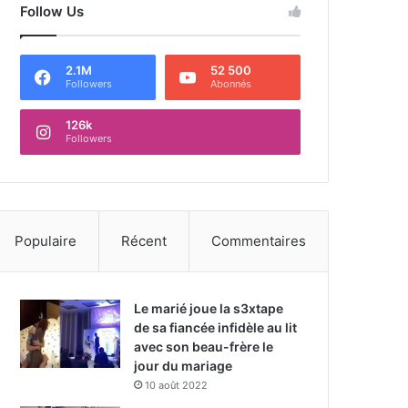
Follow Us
2.1M
52 500
Followers
Abonnés
126k
Followers
Populaire
Récent
Commentaires
Le marié joue la s3xtape
de sa fiancée infidèle au lit
avec son beau-frère le
jour du mariage
10 août 2022