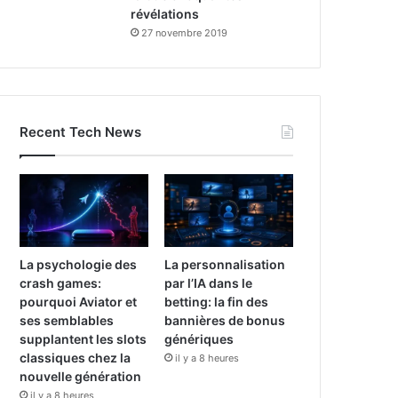
révélations
27 novembre 2019
Recent Tech News
La psychologie des
La personnalisation
crash games:
par l’IA dans le
pourquoi Aviator et
betting: la fin des
ses semblables
bannières de bonus
supplantent les slots
génériques
classiques chez la
il y a 8 heures
nouvelle génération
il y a 8 heures