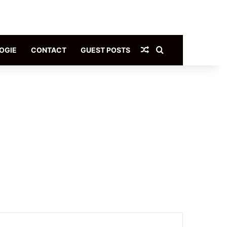
Article Aléatoire
Rechercher
OGIE
CONTACT
GUEST POSTS