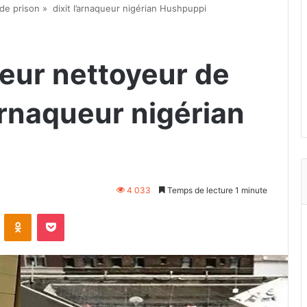
 de prison » dixit l’arnaqueur nigérian Hushpuppi
lleur nettoyeur de
’arnaqueur nigérian
4 033
Temps de lecture 1 minute
VKontakte
Odnoklassniki
Pocket