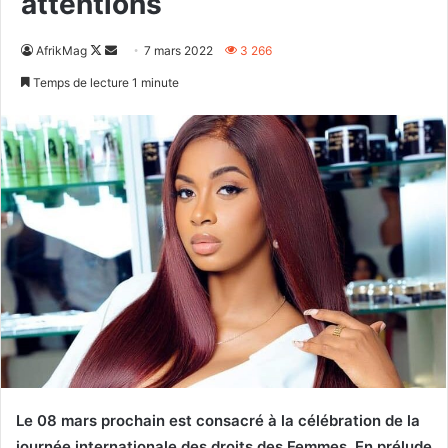
attentions
Follow
Envoyer
AfrikMag
7 mars 2022
3 266
on
un
Temps de lecture 1 minute
X
courriel
Le 08 mars prochain est consacré à la célébration de la
journée internationale des droits des Femmes. En prélude