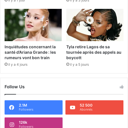
il y a 1 jour
il y a 3 jours
Inquiétudes concernant la
Tyla retire Lagos de sa
santé d’Ariana Grande : les
tournée après des appels au
rumeurs vont bon train
boycott
il y a 4 jours
il y a 5 jours
Follow Us
2.1M
52 500
Followers
Abonnés
126k
Followers