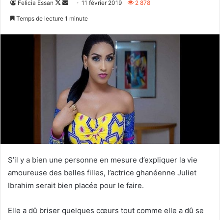
Follow
Envoyer
Felicia Essan
11 février 2019
2 878
on
un
Temps de lecture 1 minute
X
courriel
S’il y a bien une personne en mesure d’expliquer la vie
amoureuse des belles filles, l’actrice ghanéenne Juliet
Ibrahim serait bien placée pour le faire.
Elle a dû briser quelques cœurs tout comme elle a dû se