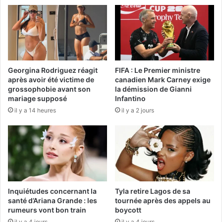
Georgina Rodriguez réagit
FIFA : Le Premier ministre
après avoir été victime de
canadien Mark Carney exige
grossophobie avant son
la démission de Gianni
mariage supposé
Infantino
il y a 14 heures
il y a 2 jours
Inquiétudes concernant la
Tyla retire Lagos de sa
santé d’Ariana Grande : les
tournée après des appels au
rumeurs vont bon train
boycott
il y a 4 jours
il y a 4 jours