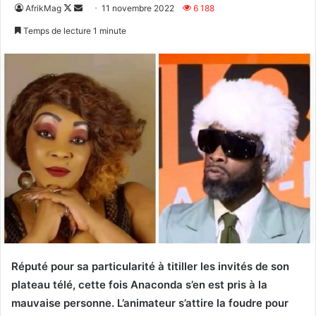
Follow
Envoyer
AfrikMag
11 novembre 2022
6 188
on
un
Temps de lecture 1 minute
X
courriel
Réputé pour sa particularité à titiller les invités de son
plateau télé, cette fois Anaconda s’en est pris à la
mauvaise personne. L’animateur s’attire la foudre pour