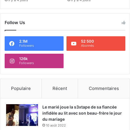
Follow Us
2.1M
52 500
Followers
Abonnés
126k
Followers
Populaire
Récent
Commentaires
Le marié joue la s3xtape de sa fiancée
infidèle au lit avec son beau-frère le jour
du mariage
10 août 2022