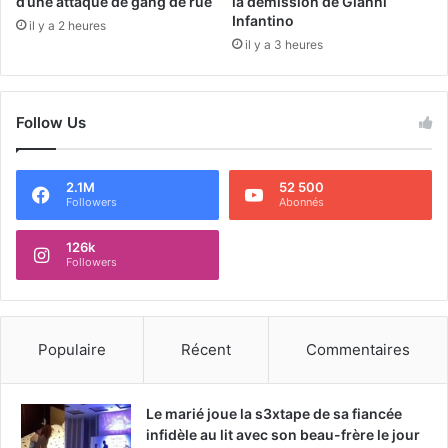
d’une attaque de gang de rue
la démission de Gianni
Infantino
il y a 2 heures
il y a 3 heures
Follow Us
2.1M
52 500
Followers
Abonnés
126k
Followers
Populaire
Récent
Commentaires
Le marié joue la s3xtape de sa fiancée
infidèle au lit avec son beau-frère le jour