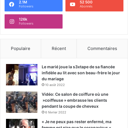
2.1M
52 500
Followers
Abonnés
126k
Followers
Populaire
Récent
Commentaires
Le marié joue la s3xtape de sa fiancée
infidèle au lit avec son beau-frère le jour
du mariage
10 août 2022
Vidéo: Ce salon de coiffure où une
»coiffeuse » embrasse les clients
pendant la coupe de cheveux
6 février 2022
« Je ne peux pas rester enfermé, ma
femme est pire que le coronavirus « ,