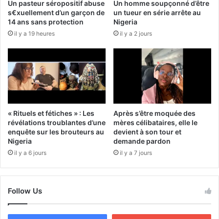
Un pasteur séropositif abuse
Un homme soupçonné d’être
s€xuellement d’un garçon de
un tueur en série arrête au
14 ans sans protection
Nigeria
il y a 19 heures
il y a 2 jours
« Rituels et fétiches » : Les
Après s’être moquée des
révélations troublantes d’une
mères célibataires, elle le
enquête sur les brouteurs au
devient à son tour et
Nigeria
demande pardon
il y a 6 jours
il y a 7 jours
Follow Us