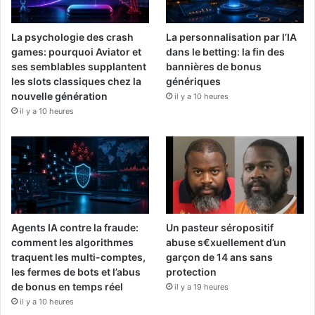
La psychologie des crash
La personnalisation par l’IA
games: pourquoi Aviator et
dans le betting: la fin des
ses semblables supplantent
bannières de bonus
les slots classiques chez la
génériques
nouvelle génération
il y a 10 heures
il y a 10 heures
Agents IA contre la fraude:
Un pasteur séropositif
comment les algorithmes
abuse s€xuellement d’un
traquent les multi-comptes,
garçon de 14 ans sans
les fermes de bots et l’abus
protection
de bonus en temps réel
il y a 19 heures
il y a 10 heures