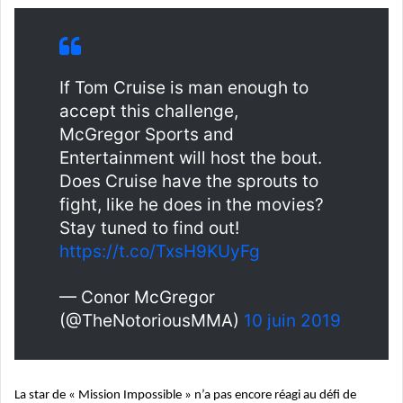
If Tom Cruise is man enough to
accept this challenge,
McGregor Sports and
Entertainment will host the bout.
Does Cruise have the sprouts to
fight, like he does in the movies?
Stay tuned to find out!
https://t.co/TxsH9KUyFg
— Conor McGregor
(@TheNotoriousMMA)
10 juin 2019
La star de « Mission Impossible » n’a pas encore réagi au défi de