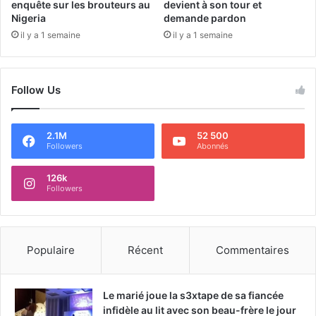
enquête sur les brouteurs au
devient à son tour et
Nigeria
demande pardon
il y a 1 semaine
il y a 1 semaine
Follow Us
2.1M
52 500
Followers
Abonnés
126k
Followers
Populaire
Récent
Commentaires
Le marié joue la s3xtape de sa fiancée
infidèle au lit avec son beau-frère le jour