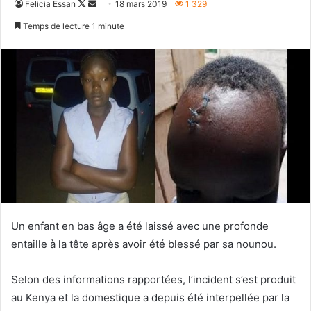
Follow
Envoyer
Felicia Essan
18 mars 2019
1 329
on
un
Temps de lecture 1 minute
X
courriel
Un enfant en bas âge a été laissé avec une profonde
entaille à la tête après avoir été blessé par sa nounou.
Selon des informations rapportées, l’incident s’est produit
au Kenya et la domestique a depuis été interpellée par la