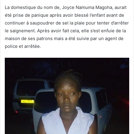
La domestique du nom de, Joyce Namuma Magoha, aurait
été prise de panique après avoir blessé l’enfant avant de
continuer à saupoudrer de sel la plaie pour tenter d’arrêter
le saignement. Après avoir fait cela, elle s’est enfuie de la
maison de ses patrons mais a été suivie par un agent de
police et arrêtée.