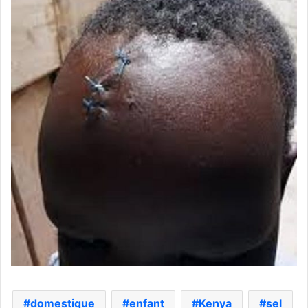
domestique
enfant
Kenya
sel