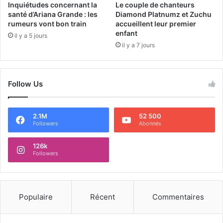
Inquiétudes concernant la
Le couple de chanteurs
santé d’Ariana Grande : les
Diamond Platnumz et Zuchu
rumeurs vont bon train
accueillent leur premier
enfant
il y a 5 jours
il y a 7 jours
Follow Us
2.1M
52 500
Followers
Abonnés
126k
Followers
Populaire
Récent
Commentaires