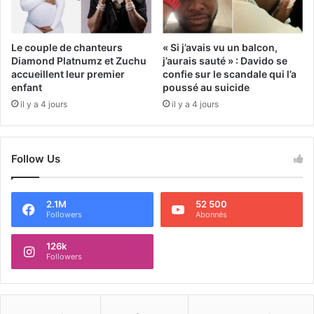
Le couple de chanteurs
« Si j’avais vu un balcon,
Diamond Platnumz et Zuchu
j’aurais sauté » : Davido se
accueillent leur premier
confie sur le scandale qui l’a
enfant
poussé au suicide
il y a 4 jours
il y a 4 jours
Follow Us
2.1M
52 500
Followers
Abonnés
126k
Followers