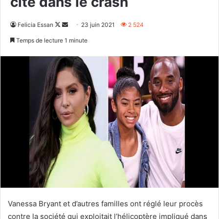
cité dans le crash
Follow
Envoyer
Felicia Essan
23 juin 2021
2 524
on
un
Temps de lecture 1 minute
X
courriel
Vanessa Bryant et d’autres familles ont réglé leur procès
contre la société qui exploitait l’hélicoptère impliqué dans