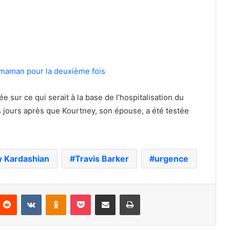
e maman pour la deuxième fois
ée sur ce qui serait à la base de l’hospitalisation du
s jours après que Kourtney, son épouse, a été testée
y Kardashian
Travis Barker
urgence
nterest
Reddit
VKontakte
Odnoklassniki
Pocket
Partager par email
Imprimer