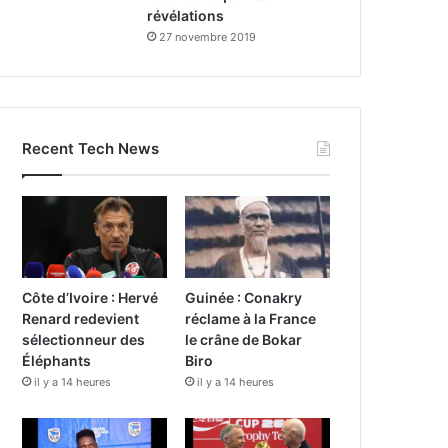
révélations
27 novembre 2019
Recent Tech News
Côte d’Ivoire : Hervé
Guinée : Conakry
Renard redevient
réclame à la France
sélectionneur des
le crâne de Bokar
Éléphants
Biro
il y a 14 heures
il y a 14 heures