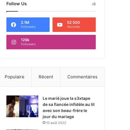
Follow Us
2.1M
52 500
Followers
Abonnés
126k
Followers
Populaire
Récent
Commentaires
Le marié joue la s3xtape
de sa fiancée infidèle au lit
avec son beau-frère le
jour du mariage
10 août 2022