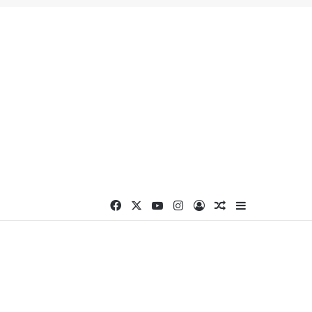
Facebook
X
YouTube
Instagram
Connexion
Article Aléatoire
Sidebar (barr