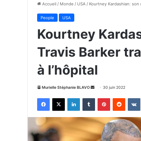
Accueil
/
Monde
/
USA
/
Kourtney Kardashian: son m
People
USA
Kourtney Kardas
Travis Barker tr
à l’hôpital
Envoyer
Murielle Stéphanie BLAVO
30 juin 2022
un
Facebook
X
Linkedin
Tumblr
Pinterest
Reddit
courriel