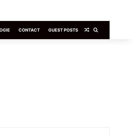
Article Aléatoire
Rechercher
OGIE
CONTACT
GUEST POSTS