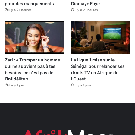
pour des manquements
Diomaye Faye
il y a 21 heures
il y a 21 heures
Zari : « Tromper un homme
La Ligue 1 mise sur le
qui ne subvient pas à tes
Sénégal pour relancer ses
besoins, ce n’est pas de
droits TV en Afrique de
l’infidélité »
l’Ouest
il y a 1 jour
il y a 1 jour