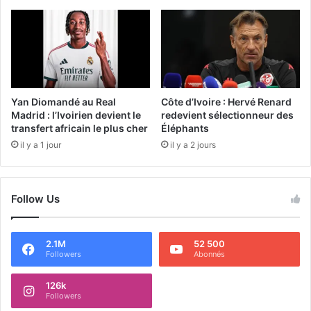
Yan Diomandé au Real
Côte d’Ivoire : Hervé Renard
Madrid : l’Ivoirien devient le
redevient sélectionneur des
transfert africain le plus cher
Éléphants
il y a 1 jour
il y a 2 jours
Follow Us
2.1M
52 500
Followers
Abonnés
126k
Followers