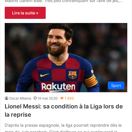
Madrid Gareth Bale. Très peu convainquant sur l’aire de jeu,…
Lire la suite »
Sport
Oscar Mbena
16 mai 2020
1 930
Lionel Messi: sa condition à la Liga lors de
la reprise
D’après la presse espagnole, la liga pourrait reprendre dès le
mois de Juin prochain. C’est d’ailleurs ce qui expliquerait la…