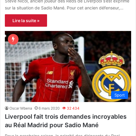
Steve Nicol, ancien joueur des Reds de Liverpool s’est exprimé
sur la situation de Sadio Mané. Pour cet ancien défenseur,…
Lire la suite »
Sport
Oscar Mbena
6 mars 2020
32 434
Liverpool fait trois demandes incroyables
au Réal Madrid pour Sadio Mané
Pour la prochaine saison, la priorité des dirigeants du Real