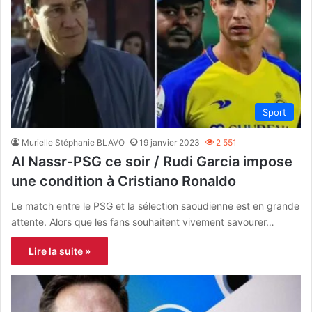
Sport
Murielle Stéphanie BLAVO
19 janvier 2023
2 551
Al Nassr-PSG ce soir / Rudi Garcia impose
une condition à Cristiano Ronaldo
Le match entre le PSG et la sélection saoudienne est en grande
attente. Alors que les fans souhaitent vivement savourer…
Lire la suite »