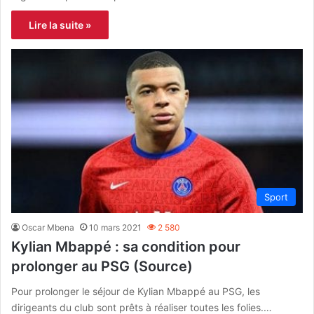
Lire la suite »
Sport
Oscar Mbena
10 mars 2021
2 580
Kylian Mbappé : sa condition pour
prolonger au PSG (Source)
Pour prolonger le séjour de Kylian Mbappé au PSG, les
dirigeants du club sont prêts à réaliser toutes les folies.…