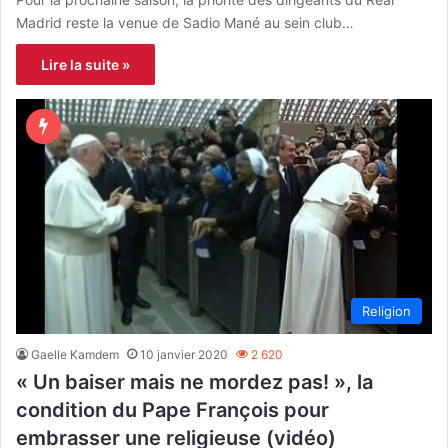
Madrid reste la venue de Sadio Mané au sein club…
Lire la suite »
Religion
Gaelle Kamdem
10 janvier 2020
2 620
« Un baiser mais ne mordez pas! », la
condition du Pape François pour
embrasser une religieuse (vidéo)