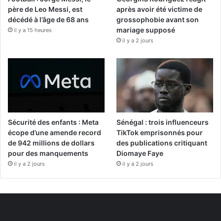
père de Leo Messi, est
après avoir été victime de
décédé à l’âge de 68 ans
grossophobie avant son
mariage supposé
il y a 15 heures
il y a 2 jours
Sécurité des enfants : Meta
Sénégal : trois influenceurs
écope d’une amende record
TikTok emprisonnés pour
de 942 millions de dollars
des publications critiquant
pour des manquements
Diomaye Faye
il y a 2 jours
il y a 2 jours